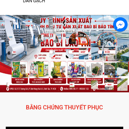
DÁN GẠCH
BẰNG CHỨNG THUYẾT PHỤC