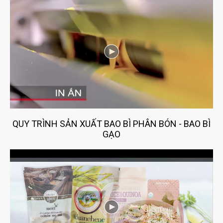
HOÀN THÀNH
QUY TRÌNH SẢN XUẤT BAO BÌ PHÂN BÓN - BAO BÌ
Đăng ký tư vấn trực tiếp 24/7:
0909148171
GẠO