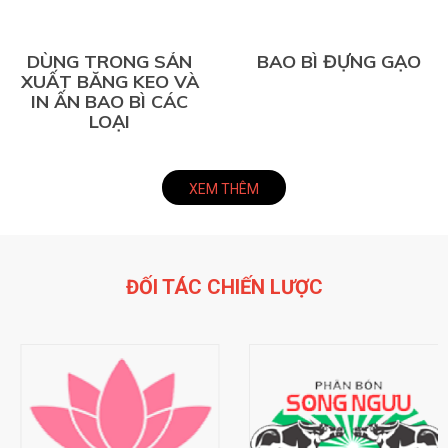
DÙNG TRONG SẢN
BAO BÌ ĐỰNG GẠO
XUẤT BĂNG KEO VÀ
IN ẤN BAO BÌ CÁC
LOẠI
XEM THÊM
ĐỐI TÁC CHIẾN LƯỢC