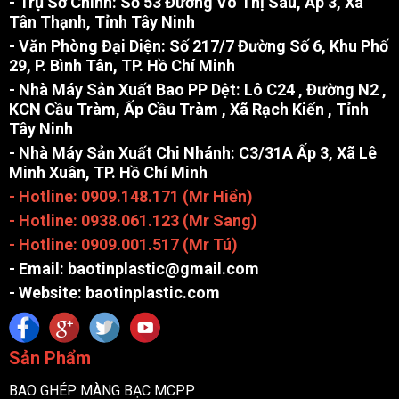
- Trụ Sở Chính: Số 53 Đường Võ Thị Sáu, Ấp 3, Xã
Tân Thạnh, Tỉnh Tây Ninh
- Văn Phòng Đại Diện: Số 217/7 Đường Số 6, Khu Phố
29, P. Bình Tân, TP. Hồ Chí Minh
- Nhà Máy Sản Xuất Bao PP Dệt: Lô C24 , Đường N2 ,
KCN Cầu Tràm, Ấp Cầu Tràm , Xã Rạch Kiến , Tỉnh
Tây Ninh
- Nhà Máy Sản Xuất Chi Nhánh: C3/31A Ấp 3, Xã Lê
Minh Xuân, TP. Hồ Chí Minh
- Hotline: 0909.148.171 (Mr Hiển)
- Hotline: 0938.061.123 (Mr Sang)
- Hotline: 0909.001.517 (Mr Tú)
- Email: baotinplastic@gmail.com
- Website: baotinplastic.com
Sản Phẩm
BAO GHÉP MÀNG BẠC MCPP