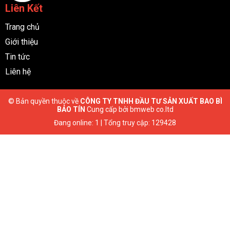
Liên Kết
Trang chủ
Giới thiệu
Tin tức
Liên hệ
© Bản quyền thuộc về
CÔNG TY TNHH ĐẦU TƯ SẢN XUẤT BAO BÌ
BẢO TÍN
Cung cấp bởi
bmweb co.ltd
Đang online: 1 | Tổng truy cập: 129428